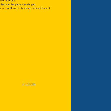
livre étonnant
ollard met les pieds dans le plat
e réchauffement climatique désespérément
Publicité