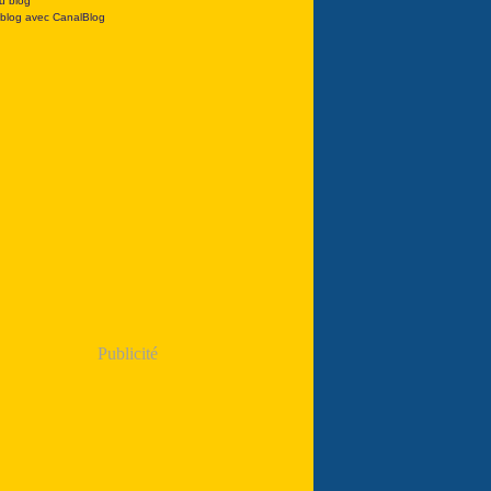
u blog
 blog avec CanalBlog
Publicité