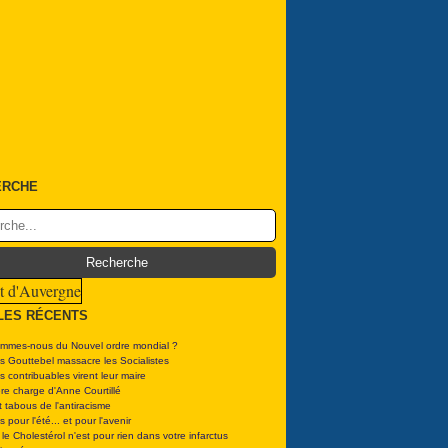
ERCHE
LES RÉCENTS
mmes-nous du Nouvel ordre mondial ?
s Gouttebel massacre les Socialistes
 contribuables virent leur maire
re charge d'Anne Courtillé
 tabous de l'antiracisme
es pour l'été... et pour l'avenir
le Cholestérol n'est pour rien dans votre infarctus