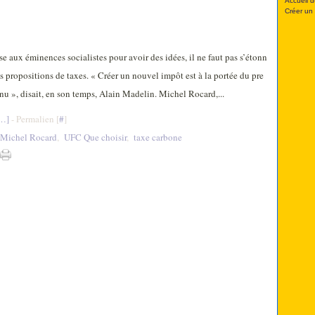
Accueil d
Créer un
e aux éminences socialistes pour avoir des idées, il ne faut pas s’étonn
es propositions de taxes. « Créer un nouvel impôt est à la portée du pre
enu », disait, en son temps, Alain Madelin. Michel Rocard,...
…
]
- Permalien [
#
]
Michel Rocard
,
UFC Que choisir
,
taxe carbone