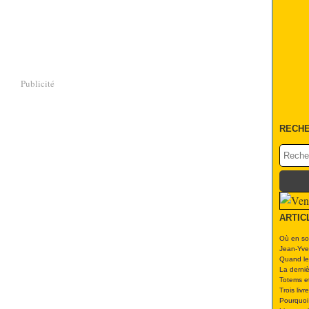
Publicité
RECH
ARTIC
Où en so
Jean-Yve
Quand les
La derniè
Totems et
Trois livr
Pourquoi 