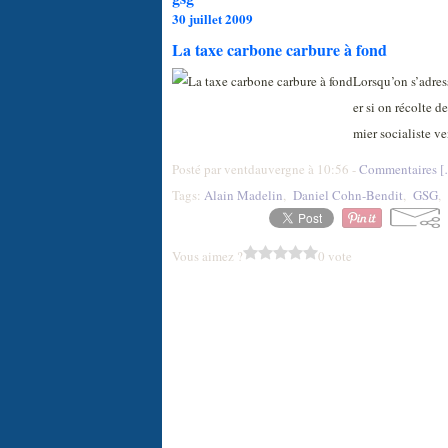
30 juillet 2009
La taxe carbone carbure à fond
Lorsqu’on s’adress
er si on récolte d
mier socialiste v
Posté par ventdauvergne à 10:56 -
Commentaires [
Tags:
Alain Madelin
,
Daniel Cohn-Bendit
,
GSG
,
Vous aimez ?
0 vote