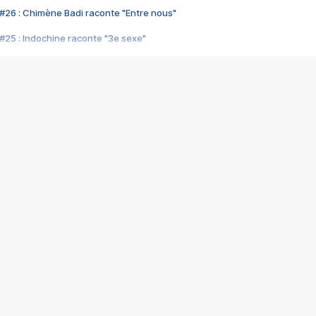
#26 : Chimène Badi raconte "Entre nous"
#25 : Indochine raconte "3e sexe"
#24 : Zaho raconte "C'est chelou"
#23 : Patrick Bruel raconte "Au café des délices"
#22 : Kyo raconte "Le chemin"
#21 : Nolwenn Leroy raconte "Cassé"
#20 : Patrick Hernandez raconte "Born to be alive"
#19 : Lorie raconte "Près de moi"
#18 : Michael Jones raconte "A nos actes manqués" (avec Jean-Jacque
#17 : Khaled raconte "Aïcha"
#16 : Corneille raconte "Parce qu'on vient de loin"
#15 : Indochine raconte "L'aventurier"