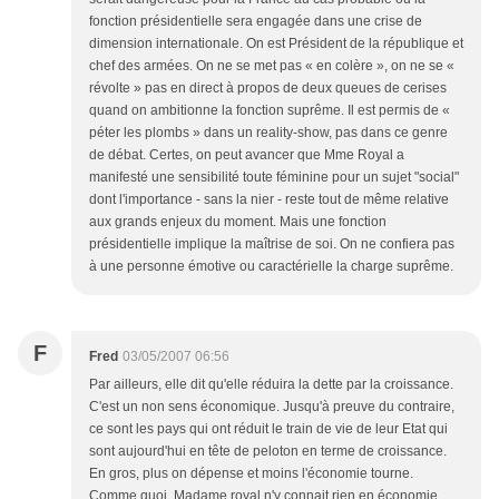
fonction présidentielle sera engagée dans une crise de
dimension internationale. On est Président de la république et
chef des armées. On ne se met pas « en colère », on ne se «
révolte » pas en direct à propos de deux queues de cerises
quand on ambitionne la fonction suprême. Il est permis de «
péter les plombs » dans un reality-show, pas dans ce genre
de débat. Certes, on peut avancer que Mme Royal a
manifesté une sensibilité toute féminine pour un sujet "social"
dont l'importance - sans la nier - reste tout de même relative
aux grands enjeux du moment. Mais une fonction
présidentielle implique la maîtrise de soi. On ne confiera pas
à une personne émotive ou caractérielle la charge suprême.
F
Fred
03/05/2007 06:56
Par ailleurs, elle dit qu'elle réduira la dette par la croissance.
C'est un non sens économique. Jusqu'à preuve du contraire,
ce sont les pays qui ont réduit le train de vie de leur Etat qui
sont aujourd'hui en tête de peloton en terme de croissance.
En gros, plus on dépense et moins l'économie tourne.
Comme quoi, Madame royal n'y connait rien en économie.