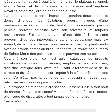
idées et je l’ai retrouvé égal à lui-même sur le plateau, rationnel,
allant à l’essentiel. Je connaissais par contre assez mal Ségolène
Royal et, selon moi, elle ne gagne pas à l’être.
J’ai subi avec une certaine impatience, pendant deux heures et
demie d’horloge, les récitations programmatiques d’une
maîtresse d’école tantôt rigide, tantôt compassionnelle, parfois
pénible, souvent hautaine avec son adversaire et toujours
envahissante. Elle saute souvent d’une idée à l’autre sans
prévenir, dilue ses interventions dans le verbalisme mais s’y
entend, de temps en temps, pour lancer en l’air de grands mots
avec de grands gestes du bras. Par contre, je trouve son numéro
de Sainte-Marie des petites sœurs des pauvres très au point.
Quant à son projet, ce n’est qu’un catalogue de produits
socialistes démodés : 35 heures, emplois jeunes rebaptisés,
dirigisme étatique tous azimuths, usant alternativement de la
carotte et du bâton, et bien sûr, impôts à la clé pour financer tout
cela. Ce n’était pas la peine de battre Jospin en 2002, pour
retrouver ses idées cinq ans plus tard.
« Je propose de relancer la croissance » assène-t-elle à tout bout
de champ. Pauvre croissance! A force d’être lancée et relancée,
elle risque de disparaître à tout jamais de notre horizon.
Serge Weidmann