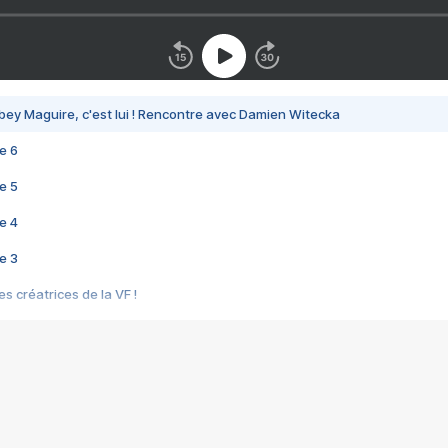
bey Maguire, c'est lui ! Rencontre avec Damien Witecka
e 6
e 5
e 4
e 3
s créatrices de la VF !
e 2
e 1
e Mektoub My Love arrive enfin ! Rencontre avec Shaïn Boumedine et Sal
i : après Toni en famille