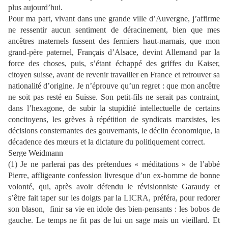
plus aujourd’hui.
Pour ma part, vivant dans une grande ville d’Auvergne, j’affirme
ne ressentir aucun sentiment de déracinement, bien que mes
ancêtres maternels fussent des fermiers haut-marnais, que mon
grand-père paternel, Français d’Alsace, devint Allemand par la
force des choses, puis, s’étant échappé des griffes du Kaiser,
citoyen suisse, avant de revenir travailler en France et retrouver sa
nationalité d’origine. Je n’éprouve qu’un regret : que mon ancêtre
ne soit pas resté en Suisse. Son petit-fils ne serait pas contraint,
dans l’hexagone, de subir la stupidité intellectuelle de certains
concitoyens, les grèves à répétition de syndicats marxistes, les
décisions consternantes des gouvernants, le déclin économique, la
décadence des mœurs et la dictature du politiquement correct.
Serge Weidmann
(1) Je ne parlerai pas des prétendues « méditations » de l’abbé
Pierre, affligeante confession livresque d’un ex-homme de bonne
volonté, qui, après avoir défendu le révisionniste Garaudy et
s’être fait taper sur les doigts par la LICRA, préféra, pour redorer
son blason,
finir sa vie en idole des bien-pensants : les bobos de
gauche. Le temps ne fit pas de lui un sage mais un vieillard. Et