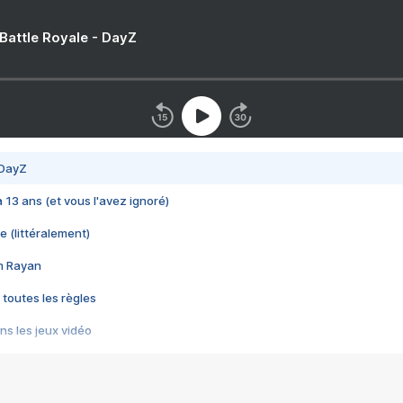
 Battle Royale - DayZ
 DayZ
 a 13 ans (et vous l'avez ignoré)
e (littéralement)
im Rayan
 toutes les règles
s les jeux vidéo
us choquant de Rockstar ? - Le scandale BULLY
e plus moche de Steam