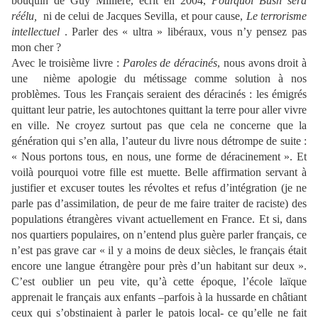
bouquin de Guy Millière, écrit en 2004,
Pourquoi Bush sera
réélu,
ni de celui de Jacques Sevilla, et pour cause,
Le terrorisme
intellectuel
. Parler des « ultra » libéraux, vous n’y pensez pas
mon cher ?
Avec le troisième livre :
Paroles de déracinés
, nous avons droit à
une
nième apologie du métissage comme solution à nos
problèmes. Tous les Français seraient des déracinés : les émigrés
quittant leur patrie, les autochtones quittant la terre pour aller vivre
en ville. Ne croyez surtout pas que cela ne concerne que la
génération qui s’en alla, l’auteur du livre nous détrompe de suite :
« Nous portons tous, en nous, une forme de déracinement ». Et
voilà pourquoi votre fille est muette. Belle affirmation servant à
justifier et excuser toutes les révoltes et refus d’intégration (je ne
parle pas d’assimilation, de peur de me faire traiter de raciste) des
populations étrangères vivant actuellement en France. Et si, dans
nos quartiers populaires, on n’entend plus guère parler français, ce
n’est pas grave car « il y a moins de deux siècles, le français était
encore une langue étrangère pour près d’un habitant sur deux ».
C’est oublier un peu vite, qu’à cette époque, l’école laïque
apprenait le français aux enfants –parfois à la hussarde en châtiant
ceux qui s’obstinaient à parler le patois local- ce qu’elle ne fait